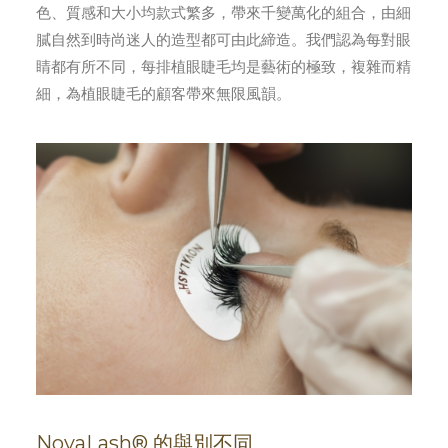
色、質感和大小均款式繁多，帶來千變萬化的組合，由細
膩自然到時尚迷人的造型都可由此締造。我們認為每對眼
睛都有所不同，每排植眼睫毛均是藝術的極致，複雜而精
細，為植眼睫毛的顧客帶來無限風韻。
NovaLash® 的與別不同