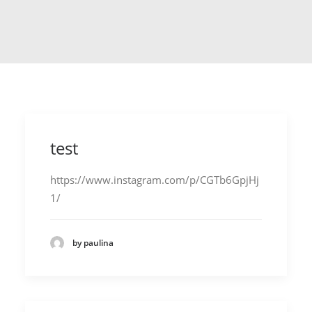
SEARCH
CART
test
https://www.instagram.com/p/CGTb6GpjHj
1/
by paulina