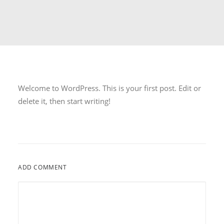
SEARCH
CART
Welcome to WordPress. This is your first post. Edit or
delete it, then start writing!
ADD COMMENT